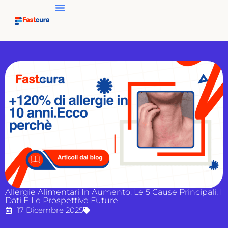
Allergie Alimentari In Aumento: Le 5 Cause Principali, I
Dati E Le Prospettive Future
17 Dicembre 2025