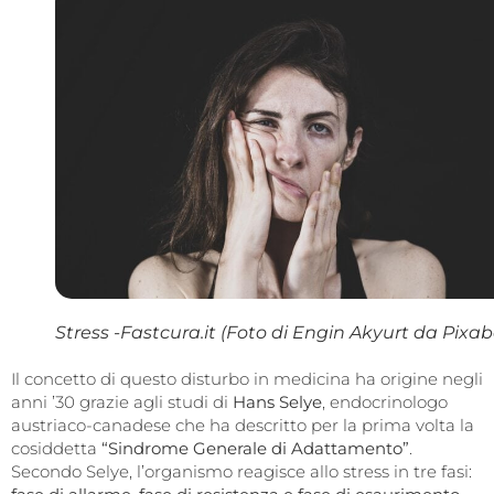
Stress -Fastcura.it (Foto di Engin Akyurt da Pixa
Il concetto di questo disturbo in medicina ha origine negli
anni ’30 grazie agli studi di
Hans Selye
, endocrinologo
austriaco-canadese che ha descritto per la prima volta la
cosiddetta
“Sindrome Generale di Adattamento”
.
Secondo Selye, l’organismo reagisce allo stress in tre fasi: