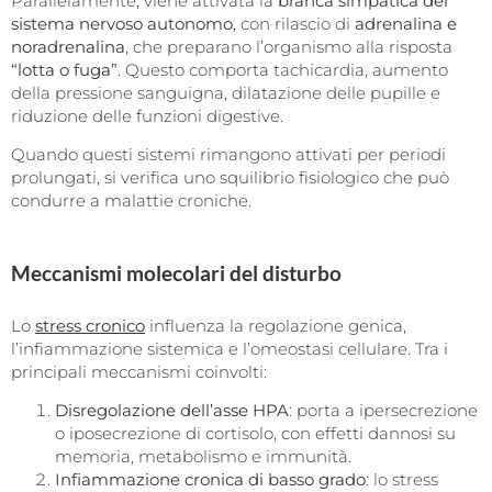
Parallelamente, viene attivata la
branca simpatica del
sistema nervoso autonomo
, con rilascio di
adrenalina e
noradrenalina
, che preparano l’organismo alla risposta
“lotta o fuga”
. Questo comporta tachicardia, aumento
della pressione sanguigna, dilatazione delle pupille e
riduzione delle funzioni digestive.
Quando questi sistemi rimangono attivati per periodi
prolungati, si verifica uno squilibrio fisiologico che può
condurre a malattie croniche.
Meccanismi molecolari del disturbo
Lo
stress cronico
influenza la regolazione genica,
l’infiammazione sistemica e l’omeostasi cellulare. Tra i
principali meccanismi coinvolti:
Disregolazione dell’asse HPA
: porta a ipersecrezione
o iposecrezione di cortisolo, con effetti dannosi su
memoria, metabolismo e immunità.
Infiammazione cronica di basso grado
: lo stress