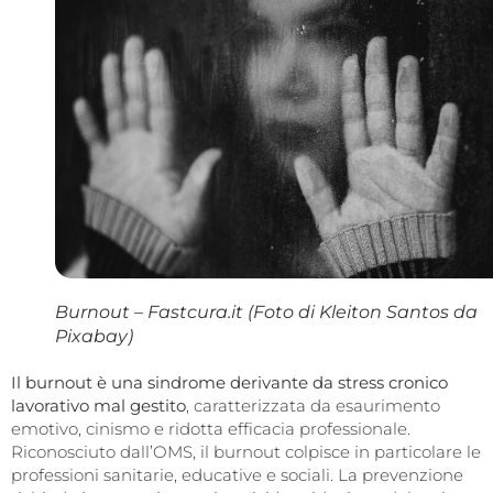
Burnout – Fastcura.it (Foto di Kleiton Santos da
Pixabay)
Il burnout
è una sindrome derivante da stress cronico
lavorativo mal gestito
, caratterizzata da esaurimento
emotivo, cinismo e ridotta efficacia professionale.
Riconosciuto dall’OMS, il burnout colpisce in particolare le
professioni sanitarie, educative e sociali. La prevenzione