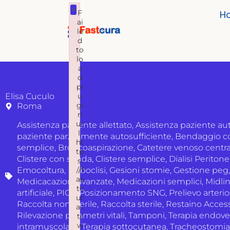
×
F
H
ai
le
d
to
lo
a
d
pl
Elisa Cuculo
u
gi
Roma
n
ur
Assistenza paziente allettato
,
Assistenza paziente aut
l:
paziente parzialmente autosufficiente
,
Bendaggio c
ht
semplice
,
Broncoaspirazione
,
Catetere venoso centra
tp
Clistere con sonda
,
Clistere semplice
,
Dialisi Peritone
s:
Emocoltura
,
Fleboclisi
//f
,
Gesioni stomie
,
Gestione peg
as
Medicacazioni avanzate
,
Medicazioni semplici
,
Midli
tc
artificiale
,
PICC
,
Posizionamento SNG
,
Prelievo arteri
ur
Raccolta non sterile
,
Raccolta sterile
,
Restaino Access
a.i
Rilevazione parametri vitali
,
Tamponi
,
Terapia endov
t/
w
intramuscolare
,
Terapia sottocutanea
,
Tracheostomia 