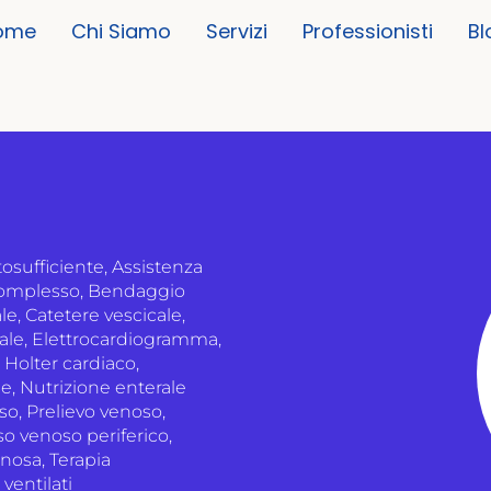
ome
Chi Siamo
Servizi
Professionisti
Bl
osufficiente
,
Assistenza
omplesso
,
Bendaggio
le
,
Catetere vescicale
,
ale
,
Elettrocardiogramma
,
,
Holter cardiaco
,
ne
,
Nutrizione enterale
oso
,
Prelievo venoso
,
o venoso periferico
,
enosa
,
Terapia
ventilati