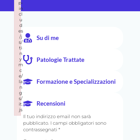
p-
in
cl
u
d
es
/j
Su di me
s/
ti
n
Patologie Trattate
y
m
c
e/
Formazione e Specializzazioni
la
n
g
s/
Recensioni
it.
js
Il tuo indirizzo email non sarà
Failed to load plugin url: https://fastcura.it/wp-includes/j
pubblicato.
I campi obbligatori sono
contrassegnati
*