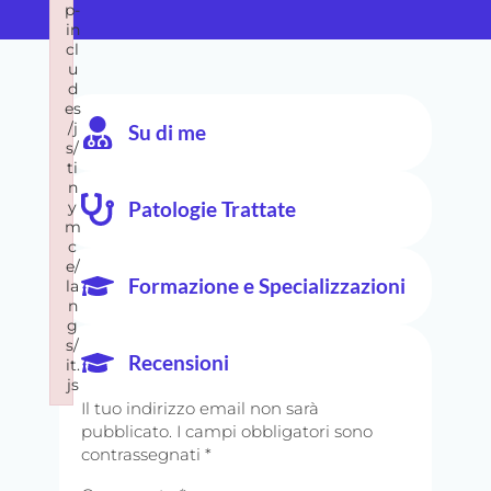
p-
in
cl
u
d
es
/j
Su di me
s/
ti
n
Patologie Trattate
y
m
c
e/
Formazione e Specializzazioni
la
n
g
s/
Recensioni
it.
js
Il tuo indirizzo email non sarà
Failed to load plugin url: https://fastcura.it/wp-includes/j
pubblicato.
I campi obbligatori sono
contrassegnati
*